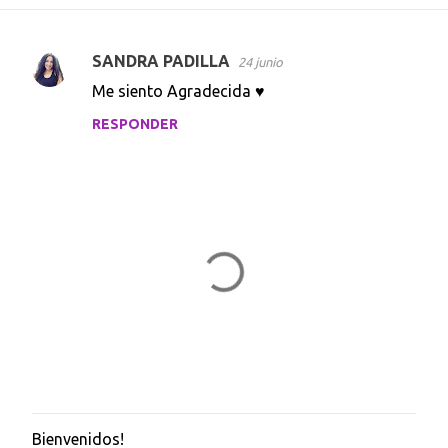
SANDRA PADILLA
24 junio
C
Me siento Agradecida ♥
o
RESPONDER
m
e
n
t
a
r
i
o
s
Bienvenidos!
P